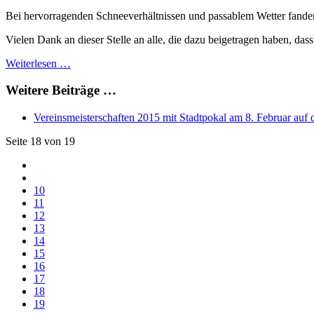
Bei hervorragenden Schneeverhältnissen und passablem Wetter fande
Vielen Dank an dieser Stelle an alle, die dazu beigetragen haben, das
Weiterlesen …
Weitere Beiträge …
Vereinsmeisterschaften 2015 mit Stadtpokal am 8. Februar au
Seite 18 von 19
10
11
12
13
14
15
16
17
18
19