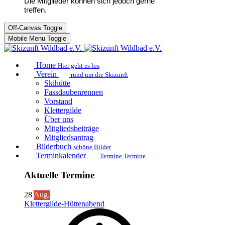
Die Mitglieder können sich jedoch gerne
treffen.
Off-Canvas Toggle
Mobile Menu Toggle
Home
Hier geht es los
Verein
rund um die Skizunft
Skihütte
Fassdaubenrennen
Vorstand
Klettergilde
Über uns
Mitgliedsbeiträge
Mitgliedsantrag
Bilderbuch
schöne Bilder
Terminkalender
Termine Termine
Aktuelle Termine
28
Aug.
Klettergilde-Hüttenabend