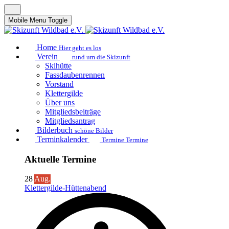
Mobile Menu Toggle
Home
Hier geht es los
Verein
rund um die Skizunft
Skihütte
Fassdaubenrennen
Vorstand
Klettergilde
Über uns
Mitgliedsbeiträge
Mitgliedsantrag
Bilderbuch
schöne Bilder
Terminkalender
Termine Termine
Aktuelle Termine
28
Aug.
Klettergilde-Hüttenabend