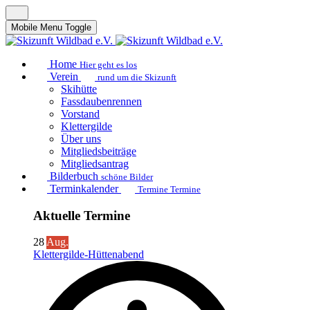
Mobile Menu Toggle
Home
Hier geht es los
Verein
rund um die Skizunft
Skihütte
Fassdaubenrennen
Vorstand
Klettergilde
Über uns
Mitgliedsbeiträge
Mitgliedsantrag
Bilderbuch
schöne Bilder
Terminkalender
Termine Termine
Aktuelle Termine
28
Aug.
Klettergilde-Hüttenabend