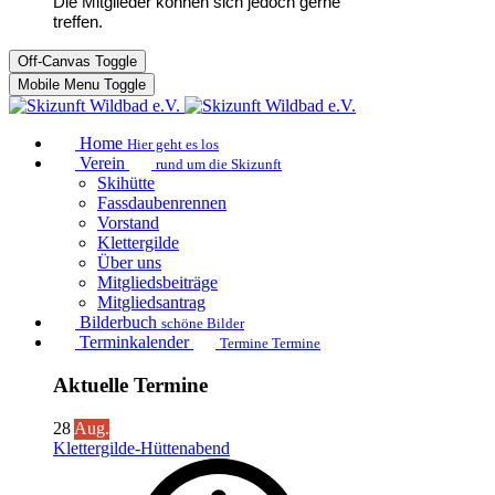
Die Mitglieder können sich jedoch gerne
treffen.
Off-Canvas Toggle
Mobile Menu Toggle
Home
Hier geht es los
Verein
rund um die Skizunft
Skihütte
Fassdaubenrennen
Vorstand
Klettergilde
Über uns
Mitgliedsbeiträge
Mitgliedsantrag
Bilderbuch
schöne Bilder
Terminkalender
Termine Termine
Aktuelle Termine
28
Aug.
Klettergilde-Hüttenabend