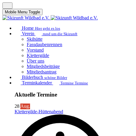
Mobile Menu Toggle
Home
Hier geht es los
Verein
rund um die Skizunft
Skihütte
Fassdaubenrennen
Vorstand
Klettergilde
Über uns
Mitgliedsbeiträge
Mitgliedsantrag
Bilderbuch
schöne Bilder
Terminkalender
Termine Termine
Aktuelle Termine
28
Aug.
Klettergilde-Hüttenabend