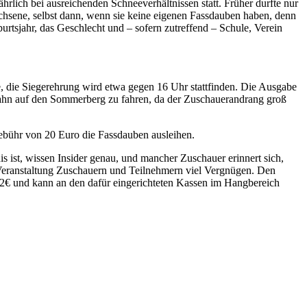
ährlich bei ausreichenden Schneeverhältnissen statt. Früher durfte nur
chsene, selbst dann, wenn sie keine eigenen Fassdauben haben, denn
tsjahr, das Geschlecht und – sofern zutreffend – Schule, Verein
te, die Siegerehrung wird etwa gegen 16 Uhr stattfinden. Die Ausgabe
rgbahn auf den Sommerberg zu fahren, da der Zuschauerandrang groß
ebühr von 20 Euro die Fassdauben ausleihen.
s ist, wissen Insider genau, und mancher Zuschauer erinnert sich,
e Veranstaltung Zuschauern und Teilnehmern viel Vergnügen. Den
t 2€ und kann an den dafür eingerichteten Kassen im Hangbereich