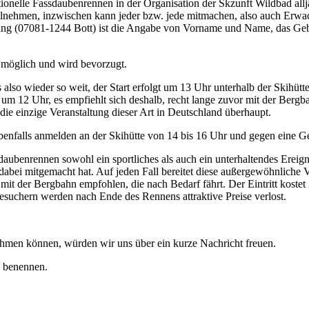
ditionelle Fassdaubenrennen in der Organisation der Skzunft Wildbad allj
ilnehmen, inzwischen kann jeder bzw. jede mitmachen, also auch Erwa
ung (07081-1244 Bott) ist die Angabe von Vorname und Name, das Gebur
 möglich und wird bevorzugt.
 also wieder so weit, der Start erfolgt um 13 Uhr unterhalb der Skihüt
s um 12 Uhr, es empfiehlt sich deshalb, recht lange zuvor mit der Be
ja die einzige Veranstaltung dieser Art in Deutschland überhaupt.
nfalls anmelden an der Skihütte von 14 bis 16 Uhr und gegen eine G
ubenrennen sowohl ein sportliches als auch ein unterhaltendes Ereigni
d dabei mitgemacht hat. Auf jeden Fall bereitet diese außergewöhnlich
mit der Bergbahn empfohlen, die nach Bedarf fährt. Der Eintritt koste
esuchern werden nach Ende des Rennens attraktive Preise verlost.
ehmen können, würden wir uns über ein kurze Nachricht freuen.
u benennen.