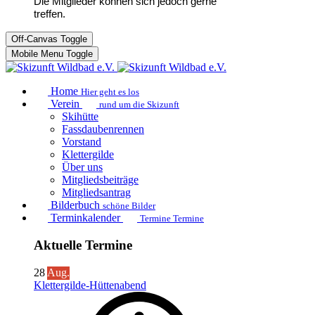
Die Mitglieder können sich jedoch gerne
treffen.
Off-Canvas Toggle
Mobile Menu Toggle
Home
Hier geht es los
Verein
rund um die Skizunft
Skihütte
Fassdaubenrennen
Vorstand
Klettergilde
Über uns
Mitgliedsbeiträge
Mitgliedsantrag
Bilderbuch
schöne Bilder
Terminkalender
Termine Termine
Aktuelle Termine
28
Aug.
Klettergilde-Hüttenabend