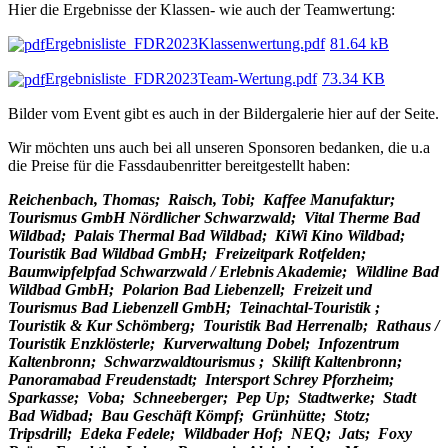
Hier die Ergebnisse der Klassen- wie auch der Teamwertung:
Ergebnisliste_FDR2023Klassenwertung.pdf
81.64 kB
Ergebnisliste_FDR2023Team-Wertung.pdf
73.34 KB
Bilder vom Event gibt es auch in der Bildergalerie hier auf der Seite.
Wir möchten uns auch bei all unseren Sponsoren bedanken, die u.a
die Preise für die Fassdaubenritter bereitgestellt haben:
Reichenbach, Thomas; Raisch, Tobi; Kaffee Manufaktur;
Tourismus GmbH Nördlicher Schwarzwald; Vital Therme Bad
Wildbad; Palais Thermal Bad Wildbad; KiWi Kino Wildbad;
Touristik Bad Wildbad GmbH; Freizeitpark Rotfelden;
Baumwipfelpfad Schwarzwald / Erlebnis Akademie; Wildline Bad
Wildbad GmbH; Polarion Bad Liebenzell; Freizeit und
Tourismus Bad Liebenzell GmbH; Teinachtal-Touristik ;
Touristik & Kur Schömberg; Touristik Bad Herrenalb; Rathaus /
Touristik Enzklösterle; Kurverwaltung Dobel; Infozentrum
Kaltenbronn; Schwarzwaldtourismus ; Skilift Kaltenbronn;
Panoramabad Freudenstadt; Intersport Schrey Pforzheim;
Sparkasse; Voba; Schneeberger; Pep Up; Stadtwerke; Stadt
Bad Widbad; Bau Geschäft Kömpf; Grünhütte; Stotz;
Tripsdrill; Edeka Fedele; Wildbader Hof; NEQ; Jats; Foxy