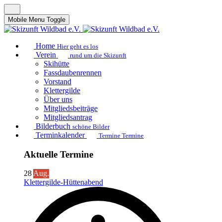
Mobile Menu Toggle
Home
Hier geht es los
Verein
rund um die Skizunft
Skihütte
Fassdaubenrennen
Vorstand
Klettergilde
Über uns
Mitgliedsbeiträge
Mitgliedsantrag
Bilderbuch
schöne Bilder
Terminkalender
Termine Termine
Aktuelle Termine
28
Aug.
Klettergilde-Hüttenabend