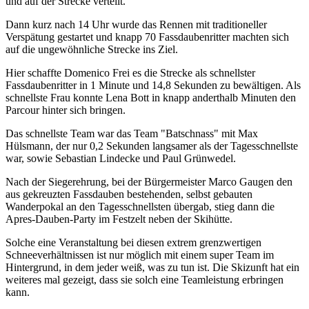
und auf der Strecke verteilt.
Dann kurz nach 14 Uhr wurde das Rennen mit traditioneller
Verspätung gestartet und knapp 70 Fassdaubenritter machten sich
auf die ungewöhnliche Strecke ins Ziel.
Hier schaffte Domenico Frei es die Strecke als schnellster
Fassdaubenritter in 1 Minute und 14,8 Sekunden zu bewältigen. Als
schnellste Frau konnte Lena Bott in knapp anderthalb Minuten den
Parcour hinter sich bringen.
Das schnellste Team war das Team "Batschnass" mit Max
Hülsmann, der nur 0,2 Sekunden langsamer als der Tagesschnellste
war, sowie Sebastian Lindecke und Paul Grünwedel.
Nach der Siegerehrung, bei der Bürgermeister Marco Gaugen den
aus gekreuzten Fassdauben bestehenden, selbst gebauten
Wanderpokal an den Tagesschnellsten übergab, stieg dann die
Apres-Dauben-Party im Festzelt neben der Skihütte.
Solche eine Veranstaltung bei diesen extrem grenzwertigen
Schneeverhältnissen ist nur möglich mit einem super Team im
Hintergrund, in dem jeder weiß, was zu tun ist. Die Skizunft hat ein
weiteres mal gezeigt, dass sie solch eine Teamleistung erbringen
kann.