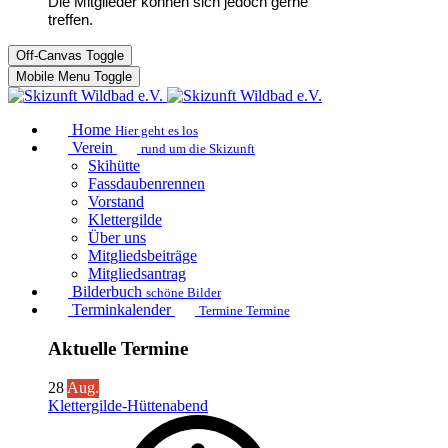
Die Mitglieder können sich jedoch gerne
treffen.
Off-Canvas Toggle
Mobile Menu Toggle
Home
Hier geht es los
Verein
rund um die Skizunft
Skihütte
Fassdaubenrennen
Vorstand
Klettergilde
Über uns
Mitgliedsbeiträge
Mitgliedsantrag
Bilderbuch
schöne Bilder
Terminkalender
Termine Termine
Aktuelle Termine
28
Aug.
Klettergilde-Hüttenabend