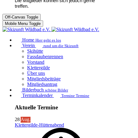
Die Mitglieder können sich jedoch gerne
treffen.
Off-Canvas Toggle
Mobile Menu Toggle
Home
Hier geht es los
Verein
rund um die Skizunft
Skihütte
Fassdaubenrennen
Vorstand
Klettergilde
Über uns
Mitgliedsbeiträge
Mitgliedsantrag
Bilderbuch
schöne Bilder
Terminkalender
Termine Termine
Aktuelle Termine
28
Aug.
Klettergilde-Hüttenabend