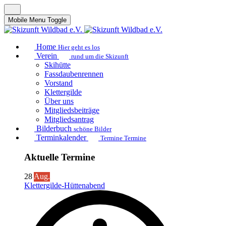
Mobile Menu Toggle
Home
Hier geht es los
Verein
rund um die Skizunft
Skihütte
Fassdaubenrennen
Vorstand
Klettergilde
Über uns
Mitgliedsbeiträge
Mitgliedsantrag
Bilderbuch
schöne Bilder
Terminkalender
Termine Termine
Aktuelle Termine
28
Aug.
Klettergilde-Hüttenabend