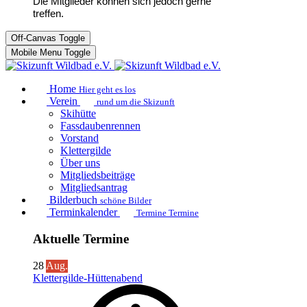
Die Mitglieder können sich jedoch gerne
treffen.
Off-Canvas Toggle
Mobile Menu Toggle
Home
Hier geht es los
Verein
rund um die Skizunft
Skihütte
Fassdaubenrennen
Vorstand
Klettergilde
Über uns
Mitgliedsbeiträge
Mitgliedsantrag
Bilderbuch
schöne Bilder
Terminkalender
Termine Termine
Aktuelle Termine
28
Aug.
Klettergilde-Hüttenabend