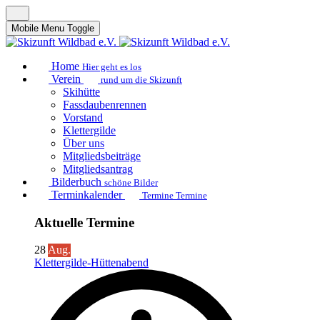
Mobile Menu Toggle
Home
Hier geht es los
Verein
rund um die Skizunft
Skihütte
Fassdaubenrennen
Vorstand
Klettergilde
Über uns
Mitgliedsbeiträge
Mitgliedsantrag
Bilderbuch
schöne Bilder
Terminkalender
Termine Termine
Aktuelle Termine
28
Aug.
Klettergilde-Hüttenabend